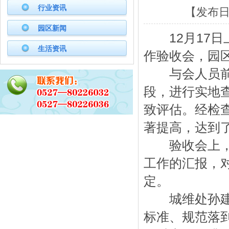
行业资讯
【发布日期
园区新闻
12月17日上
生活资讯
作验收会，园
与会人员前往
段，进行实地
致评估。经检
著提高，达到
验收会上，验
工作的汇报，
定。
城维处孙建处
标准、规范落